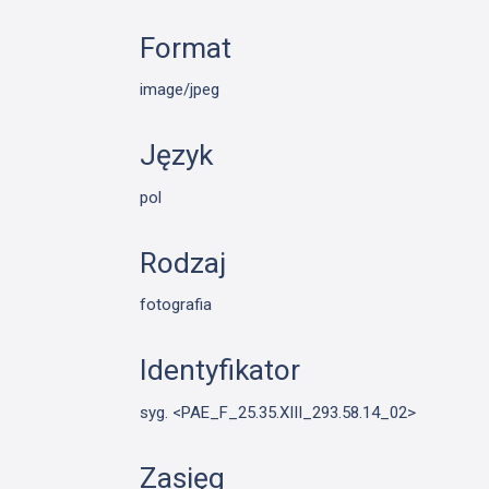
Format
image/jpeg
Język
pol
Rodzaj
fotografia
Identyfikator
syg. <PAE_F_25.35.XIII_293.58.14_02>
Zasięg