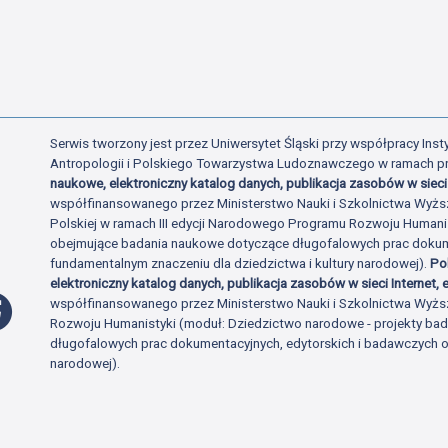
Serwis tworzony jest przez Uniwersytet Śląski przy współpracy Insty
Antropologii i Polskiego Towarzystwa Ludoznawczego w ramach p
naukowe, elektroniczny katalog danych, publikacja zasobów w sieci 
współfinansowanego przez Ministerstwo Nauki i Szkolnictwa Wyżs
Polskiej w ramach III edycji Narodowego Programu Rozwoju Human
obejmujące badania naukowe dotyczące długofalowych prac dokume
fundamentalnym znaczeniu dla dziedzictwa i kultury narodowej).
Po
elektroniczny katalog danych, publikacja zasobów w sieci Internet, e
Profil Facebook
współfinansowanego przez Ministerstwo Nauki i Szkolnictwa Wyżs
Rozwoju Humanistyki (moduł: Dziedzictwo narodowe - projekty b
długofalowych prac dokumentacyjnych, edytorskich i badawczych o 
narodowej).