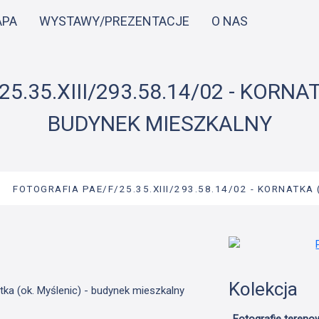
Przejdź
APA
WYSTAWY/PREZENTACJE
O NAS
do
treści
5.35.XIII/293.58.14/02 - KORNAT
BUDYNEK MIESZKALNY
→
FOTOGRAFIA PAE/F/25.35.XIII/293.58.14/02 - KORNATKA 
Kolekcja
tka (ok. Myślenic) - budynek mieszkalny
Fotografie tereno