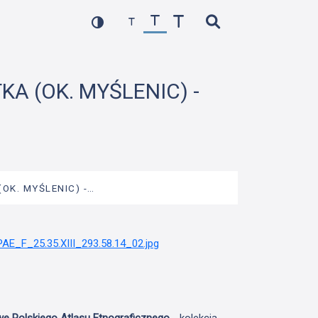
KA (OK. MYŚLENIC) -
(OK. MYŚLENIC) -…
we Polskiego Atlasu Etnograficznego
- kolekcja