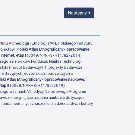
Następny
tutu Archeologii i Etnologii PAN, Polskiego Instytutu
rojektów:
Polski Atlas Etnograficzny - opracowanie
Internet, etap I
(0049/NPRH3/H11/82/2014),
zego ze środków Funduszu Nauki i Technologii
istyki (moduł badawczy1.1: projekty badawcze
ntacyjnych, edytorskich i badawczych o
lski Atlas Etnograficzny - opracowanie naukowe,
tap II
(0068/NPRH8/H11/87/2019),
zego w ramach VIII edycji Narodowego Programu
adawcze obejmujące badania naukowe dotyczące
fundamentalnym znaczeniu dla dziedzictwa i kultury