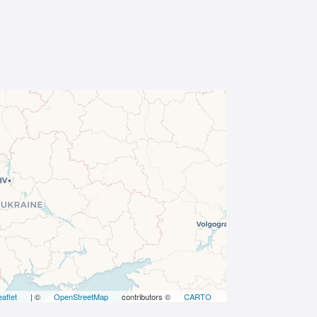
eaflet
| ©
OpenStreetMap
contributors ©
CARTO