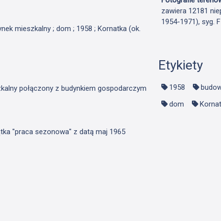
zawiera 12181 nie
1954-1971), syg. 
ynek mieszkalny ; dom ; 1958 ; Kornatka (ok.
Etykiety
1958
budow
szkalny połączony z budynkiem gospodarczym
dom
Kornat
ątka "praca sezonowa" z datą maj 1965