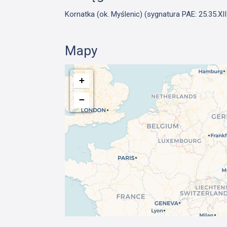
Kornatka (ok. Myślenic) (sygnatura PAE: 25.35.XII
Mapy
+
−