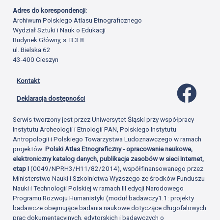
Adres do korespondencji:
Archiwum Polskiego Atlasu Etnograficznego
Wydział Sztuki i Nauk o Edukacji
Budynek Główny, s. B.3.8
ul. Bielska 62
43-400 Cieszyn
Kontakt
Profil 
Deklaracja dostępności
Serwis tworzony jest przez Uniwersytet Śląski przy współpracy
Instytutu Archeologii i Etnologii PAN, Polskiego Instytutu
Antropologii i Polskiego Towarzystwa Ludoznawczego w ramach
projektów:
Polski Atlas Etnograficzny - opracowanie naukowe,
elektroniczny katalog danych, publikacja zasobów w sieci Internet,
etap I
(0049/NPRH3/H11/82/2014), współfinansowanego przez
Ministerstwo Nauki i Szkolnictwa Wyższego ze środków Funduszu
Nauki i Technologii Polskiej w ramach III edycji Narodowego
Programu Rozwoju Humanistyki (moduł badawczy1.1: projekty
badawcze obejmujące badania naukowe dotyczące długofalowych
prac dokumentacyjnych, edytorskich i badawczych o