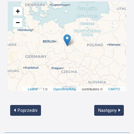
+
−
Leaflet
| ©
OpenStreetMap
contributors ©
CARTO
Poprzedni
Następny