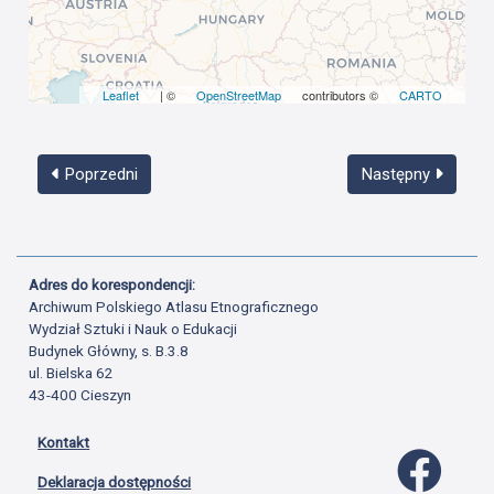
Leaflet
| ©
OpenStreetMap
contributors ©
CARTO
Poprzedni
Następny
Adres do korespondencji:
Archiwum Polskiego Atlasu Etnograficznego
Wydział Sztuki i Nauk o Edukacji
Budynek Główny, s. B.3.8
ul. Bielska 62
43-400 Cieszyn
Kontakt
Profil 
Deklaracja dostępności