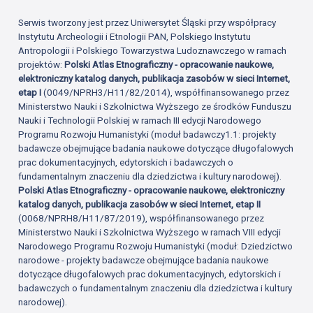
Serwis tworzony jest przez Uniwersytet Śląski przy współpracy
Instytutu Archeologii i Etnologii PAN, Polskiego Instytutu
Antropologii i Polskiego Towarzystwa Ludoznawczego w ramach
projektów:
Polski Atlas Etnograficzny - opracowanie naukowe,
elektroniczny katalog danych, publikacja zasobów w sieci Internet,
etap I
(0049/NPRH3/H11/82/2014), współfinansowanego przez
Ministerstwo Nauki i Szkolnictwa Wyższego ze środków Funduszu
Nauki i Technologii Polskiej w ramach III edycji Narodowego
Programu Rozwoju Humanistyki (moduł badawczy1.1: projekty
badawcze obejmujące badania naukowe dotyczące długofalowych
prac dokumentacyjnych, edytorskich i badawczych o
fundamentalnym znaczeniu dla dziedzictwa i kultury narodowej).
Polski Atlas Etnograficzny - opracowanie naukowe, elektroniczny
katalog danych, publikacja zasobów w sieci Internet, etap II
(0068/NPRH8/H11/87/2019), współfinansowanego przez
Ministerstwo Nauki i Szkolnictwa Wyższego w ramach VIII edycji
Narodowego Programu Rozwoju Humanistyki (moduł: Dziedzictwo
narodowe - projekty badawcze obejmujące badania naukowe
dotyczące długofalowych prac dokumentacyjnych, edytorskich i
badawczych o fundamentalnym znaczeniu dla dziedzictwa i kultury
narodowej).