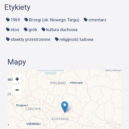
Etykiety
1969
Brzegi (ok. Nowego Targu)
cmentarz
etos
grób
kultura duchowa
obiekty przestrzenne
religijność ludowa
Mapy
+
−