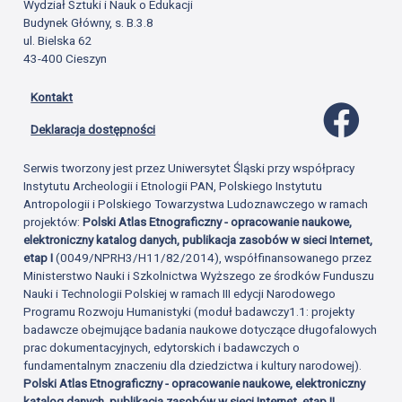
Wydział Sztuki i Nauk o Edukacji
Budynek Główny, s. B.3.8
ul. Bielska 62
43-400 Cieszyn
Kontakt
Profil 
Deklaracja dostępności
Serwis tworzony jest przez Uniwersytet Śląski przy współpracy
Instytutu Archeologii i Etnologii PAN, Polskiego Instytutu
Antropologii i Polskiego Towarzystwa Ludoznawczego w ramach
projektów:
Polski Atlas Etnograficzny - opracowanie naukowe,
elektroniczny katalog danych, publikacja zasobów w sieci Internet,
etap I
(0049/NPRH3/H11/82/2014), współfinansowanego przez
Ministerstwo Nauki i Szkolnictwa Wyższego ze środków Funduszu
Nauki i Technologii Polskiej w ramach III edycji Narodowego
Programu Rozwoju Humanistyki (moduł badawczy1.1: projekty
badawcze obejmujące badania naukowe dotyczące długofalowych
prac dokumentacyjnych, edytorskich i badawczych o
fundamentalnym znaczeniu dla dziedzictwa i kultury narodowej).
Polski Atlas Etnograficzny - opracowanie naukowe, elektroniczny
katalog danych, publikacja zasobów w sieci Internet, etap II