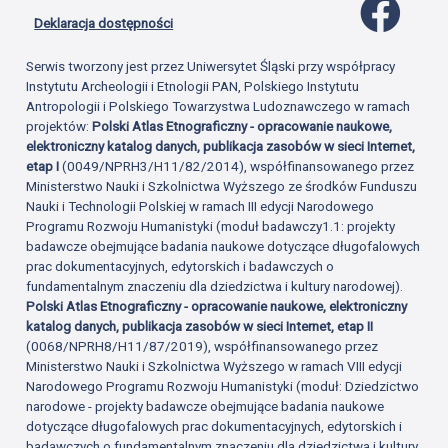
Profil 
Deklaracja dostępności
Serwis tworzony jest przez Uniwersytet Śląski przy współpracy
Instytutu Archeologii i Etnologii PAN, Polskiego Instytutu
Antropologii i Polskiego Towarzystwa Ludoznawczego w ramach
projektów:
Polski Atlas Etnograficzny - opracowanie naukowe,
elektroniczny katalog danych, publikacja zasobów w sieci Internet,
etap I
(0049/NPRH3/H11/82/2014), współfinansowanego przez
Ministerstwo Nauki i Szkolnictwa Wyższego ze środków Funduszu
Nauki i Technologii Polskiej w ramach III edycji Narodowego
Programu Rozwoju Humanistyki (moduł badawczy1.1: projekty
badawcze obejmujące badania naukowe dotyczące długofalowych
prac dokumentacyjnych, edytorskich i badawczych o
fundamentalnym znaczeniu dla dziedzictwa i kultury narodowej).
Polski Atlas Etnograficzny - opracowanie naukowe, elektroniczny
katalog danych, publikacja zasobów w sieci Internet, etap II
(0068/NPRH8/H11/87/2019), współfinansowanego przez
Ministerstwo Nauki i Szkolnictwa Wyższego w ramach VIII edycji
Narodowego Programu Rozwoju Humanistyki (moduł: Dziedzictwo
narodowe - projekty badawcze obejmujące badania naukowe
dotyczące długofalowych prac dokumentacyjnych, edytorskich i
badawczych o fundamentalnym znaczeniu dla dziedzictwa i kultury