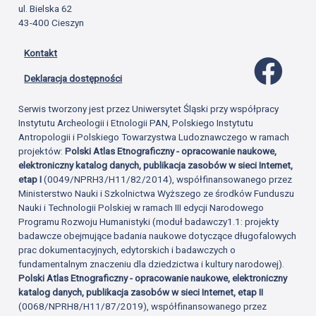
ul. Bielska 62
43-400 Cieszyn
Kontakt
Profil 
Deklaracja dostępności
Serwis tworzony jest przez Uniwersytet Śląski przy współpracy
Instytutu Archeologii i Etnologii PAN, Polskiego Instytutu
Antropologii i Polskiego Towarzystwa Ludoznawczego w ramach
projektów:
Polski Atlas Etnograficzny - opracowanie naukowe,
elektroniczny katalog danych, publikacja zasobów w sieci Internet,
etap I
(0049/NPRH3/H11/82/2014), współfinansowanego przez
Ministerstwo Nauki i Szkolnictwa Wyższego ze środków Funduszu
Nauki i Technologii Polskiej w ramach III edycji Narodowego
Programu Rozwoju Humanistyki (moduł badawczy1.1: projekty
badawcze obejmujące badania naukowe dotyczące długofalowych
prac dokumentacyjnych, edytorskich i badawczych o
fundamentalnym znaczeniu dla dziedzictwa i kultury narodowej).
Polski Atlas Etnograficzny - opracowanie naukowe, elektroniczny
katalog danych, publikacja zasobów w sieci Internet, etap II
(0068/NPRH8/H11/87/2019), współfinansowanego przez