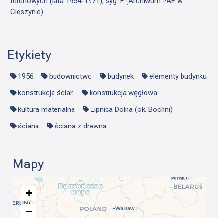
terenowych (lata 1954-1971), syg. F (Archiwum PAE w
Cieszynie)
Etykiety
1956
budownictwo
budynek
elementy budynku
konstrukcja ścian
konstrukcja węgłowa
kultura materialna
Lipnica Dolna (ok. Bochni)
ściana
ściana z drewna
Mapy
+
−