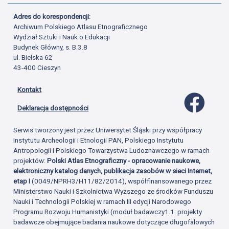
Adres do korespondencji:
Archiwum Polskiego Atlasu Etnograficznego
Wydział Sztuki i Nauk o Edukacji
Budynek Główny, s. B.3.8
ul. Bielska 62
43-400 Cieszyn
Kontakt
Profil 
Deklaracja dostępności
Serwis tworzony jest przez Uniwersytet Śląski przy współpracy
Instytutu Archeologii i Etnologii PAN, Polskiego Instytutu
Antropologii i Polskiego Towarzystwa Ludoznawczego w ramach
projektów:
Polski Atlas Etnograficzny - opracowanie naukowe,
elektroniczny katalog danych, publikacja zasobów w sieci Internet,
etap I
(0049/NPRH3/H11/82/2014), współfinansowanego przez
Ministerstwo Nauki i Szkolnictwa Wyższego ze środków Funduszu
Nauki i Technologii Polskiej w ramach III edycji Narodowego
Programu Rozwoju Humanistyki (moduł badawczy1.1: projekty
badawcze obejmujące badania naukowe dotyczące długofalowych