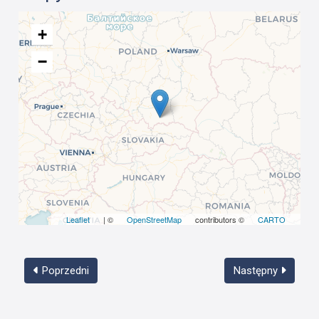
+
−
Leaflet
| ©
OpenStreetMap
contributors ©
CARTO
Poprzedni
Następny