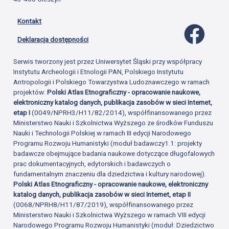
Kontakt
Profil 
Deklaracja dostępności
Serwis tworzony jest przez Uniwersytet Śląski przy współpracy
Instytutu Archeologii i Etnologii PAN, Polskiego Instytutu
Antropologii i Polskiego Towarzystwa Ludoznawczego w ramach
projektów:
Polski Atlas Etnograficzny - opracowanie naukowe,
elektroniczny katalog danych, publikacja zasobów w sieci Internet,
etap I
(0049/NPRH3/H11/82/2014), współfinansowanego przez
Ministerstwo Nauki i Szkolnictwa Wyższego ze środków Funduszu
Nauki i Technologii Polskiej w ramach III edycji Narodowego
Programu Rozwoju Humanistyki (moduł badawczy1.1: projekty
badawcze obejmujące badania naukowe dotyczące długofalowych
prac dokumentacyjnych, edytorskich i badawczych o
fundamentalnym znaczeniu dla dziedzictwa i kultury narodowej).
Polski Atlas Etnograficzny - opracowanie naukowe, elektroniczny
katalog danych, publikacja zasobów w sieci Internet, etap II
(0068/NPRH8/H11/87/2019), współfinansowanego przez
Ministerstwo Nauki i Szkolnictwa Wyższego w ramach VIII edycji
Narodowego Programu Rozwoju Humanistyki (moduł: Dziedzictwo