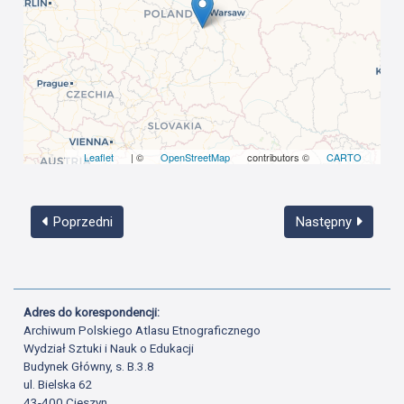
Leaflet
| ©
OpenStreetMap
contributors ©
CARTO
Poprzedni
Następny
Adres do korespondencji:
Archiwum Polskiego Atlasu Etnograficznego
Wydział Sztuki i Nauk o Edukacji
Budynek Główny, s. B.3.8
ul. Bielska 62
43-400 Cieszyn