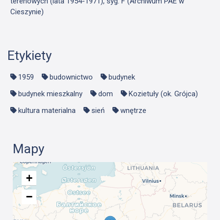
terenowych (lata 1954-1971), syg. F (Archiwum PAE w
Cieszynie)
Etykiety
1959
budownictwo
budynek
budynek mieszkalny
dom
Kozietuły (ok. Grójca)
kultura materialna
sień
wnętrze
Mapy
+
−