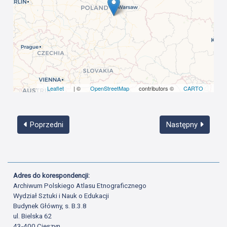
Leaflet
| ©
OpenStreetMap
contributors ©
CARTO
Poprzedni
Następny
Adres do korespondencji:
Archiwum Polskiego Atlasu Etnograficznego
Wydział Sztuki i Nauk o Edukacji
Budynek Główny, s. B.3.8
ul. Bielska 62
43-400 Cieszyn