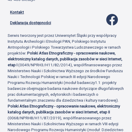
Kontakt
Profil 
Deklaracja dostępności
Serwis tworzony jest przez Uniwersytet Śląski przy współpracy
Instytutu Archeologii i Etnologii PAN, Polskiego Instytutu
Antropologii i Polskiego Towarzystwa Ludoznawczego w ramach
projektów:
Polski Atlas Etnograficzny - opracowanie naukowe,
elektroniczny katalog danych, publikacja zasobów w sieci Internet,
etap I
(0049/NPRH3/H11/82/2014), współfinansowanego przez
Ministerstwo Nauki i Szkolnictwa Wyższego ze środków Funduszu
Nauki i Technologii Polskiej w ramach III edycji Narodowego
Programu Rozwoju Humanistyki (moduł badawczy1.1: projekty
badawcze obejmujące badania naukowe dotyczące długofalowych
prac dokumentacyjnych, edytorskich i badawczych o
fundamentalnym znaczeniu dla dziedzictwa i kultury narodowej).
Polski Atlas Etnograficzny - opracowanie naukowe, elektroniczny
katalog danych, publikacja zasobów w sieci Internet, etap II
(0068/NPRH8/H11/87/2019), współfinansowanego przez
Ministerstwo Nauki i Szkolnictwa Wyższego w ramach VIII edycji
Narodowego Programu Rozwoju Humanistyki (moduł: Dziedzictwo