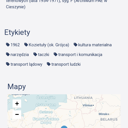
terenowych (lata 1954-1971), syg. F (Archiwum PAE w
Cieszynie)
Etykiety
1962
Kozietuły (ok. Grójca)
kultura materialna
narzędzia
taczki
transport i komunikacja
transport lądowy
transport ludzki
Mapy
+
−