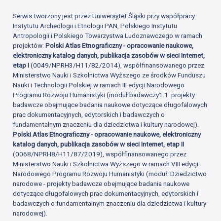
Serwis tworzony jest przez Uniwersytet Śląski przy współpracy
Instytutu Archeologii i Etnologii PAN, Polskiego Instytutu
Antropologii i Polskiego Towarzystwa Ludoznawczego w ramach
projektów:
Polski Atlas Etnograficzny - opracowanie naukowe,
elektroniczny katalog danych, publikacja zasobów w sieci Internet,
etap I
(0049/NPRH3/H11/82/2014), współfinansowanego przez
Ministerstwo Nauki i Szkolnictwa Wyższego ze środków Funduszu
Nauki i Technologii Polskiej w ramach III edycji Narodowego
Programu Rozwoju Humanistyki (moduł badawczy1.1: projekty
badawcze obejmujące badania naukowe dotyczące długofalowych
prac dokumentacyjnych, edytorskich i badawczych o
fundamentalnym znaczeniu dla dziedzictwa i kultury narodowej).
Polski Atlas Etnograficzny - opracowanie naukowe, elektroniczny
katalog danych, publikacja zasobów w sieci Internet, etap II
(0068/NPRH8/H11/87/2019), współfinansowanego przez
Ministerstwo Nauki i Szkolnictwa Wyższego w ramach VIII edycji
Narodowego Programu Rozwoju Humanistyki (moduł: Dziedzictwo
narodowe - projekty badawcze obejmujące badania naukowe
dotyczące długofalowych prac dokumentacyjnych, edytorskich i
badawczych o fundamentalnym znaczeniu dla dziedzictwa i kultury
narodowej).