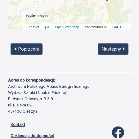
Leaflet
| ©
OpenStreetMap
contributors ©
CARTO
Poprzedni
Następny
Adres do korespondencji:
Archiwum Polskiego Atlasu Etnograficznego
Wydział Sztuki i Nauk o Edukacji
Budynek Główny, s. B.3.8
ul. Bielska 62
43-400 Cieszyn
Kontakt
Profil 
Deklaracja dostępności