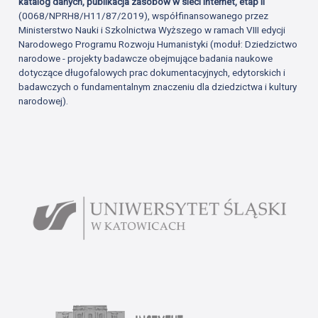
katalog danych, publikacja zasobów w sieci Internet, etap II
(0068/NPRH8/H11/87/2019), współfinansowanego przez
Ministerstwo Nauki i Szkolnictwa Wyższego w ramach VIII edycji
Narodowego Programu Rozwoju Humanistyki (moduł: Dziedzictwo
narodowe - projekty badawcze obejmujące badania naukowe
dotyczące długofalowych prac dokumentacyjnych, edytorskich i
badawczych o fundamentalnym znaczeniu dla dziedzictwa i kultury
narodowej).