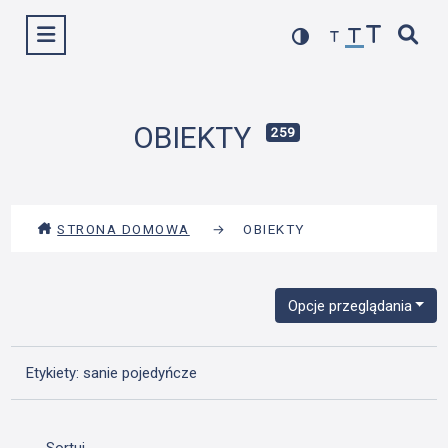
Przejdź
Wyświetl menu
do
treści
OBIEKTY
259
STRONA DOMOWA
→
OBIEKTY
Opcje przeglądania
Etykiety: sanie pojedyńcze