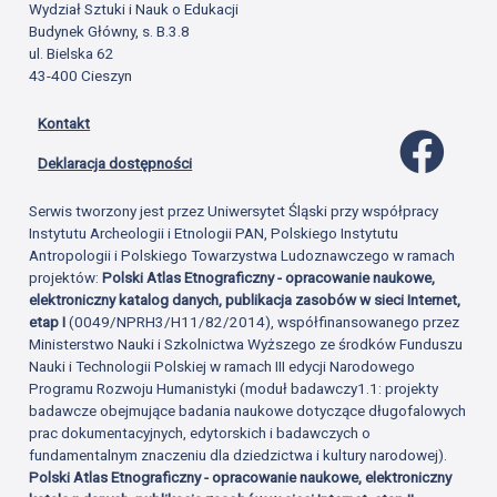
Wydział Sztuki i Nauk o Edukacji
Budynek Główny, s. B.3.8
ul. Bielska 62
43-400 Cieszyn
Kontakt
Profil 
Deklaracja dostępności
Serwis tworzony jest przez Uniwersytet Śląski przy współpracy
Instytutu Archeologii i Etnologii PAN, Polskiego Instytutu
Antropologii i Polskiego Towarzystwa Ludoznawczego w ramach
projektów:
Polski Atlas Etnograficzny - opracowanie naukowe,
elektroniczny katalog danych, publikacja zasobów w sieci Internet,
etap I
(0049/NPRH3/H11/82/2014), współfinansowanego przez
Ministerstwo Nauki i Szkolnictwa Wyższego ze środków Funduszu
Nauki i Technologii Polskiej w ramach III edycji Narodowego
Programu Rozwoju Humanistyki (moduł badawczy1.1: projekty
badawcze obejmujące badania naukowe dotyczące długofalowych
prac dokumentacyjnych, edytorskich i badawczych o
fundamentalnym znaczeniu dla dziedzictwa i kultury narodowej).
Polski Atlas Etnograficzny - opracowanie naukowe, elektroniczny