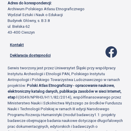
Adres do korespondencji:
Archiwum Polskiego Atlasu Etnograficznego
Wydział Sztuki i Nauk o Edukacji
Budynek Główny, s. B.3.8
ul. Bielska 62
43-400 Cieszyn
Kontakt
Profil 
Deklaracja dostępności
Serwis tworzony jest przez Uniwersytet Śląski przy współpracy
Instytutu Archeologii i Etnologii PAN, Polskiego Instytutu
Antropologii i Polskiego Towarzystwa Ludoznawczego w ramach
projektów:
Polski Atlas Etnograficzny - opracowanie naukowe,
elektroniczny katalog danych, publikacja zasobów w sieci Internet,
etap I
(0049/NPRH3/H11/82/2014), współfinansowanego przez
Ministerstwo Nauki i Szkolnictwa Wyższego ze środków Funduszu
Nauki i Technologii Polskiej w ramach III edycji Narodowego
Programu Rozwoju Humanistyki (moduł badawczy1.1: projekty
badawcze obejmujące badania naukowe dotyczące długofalowych
prac dokumentacyjnych, edytorskich i badawczych o