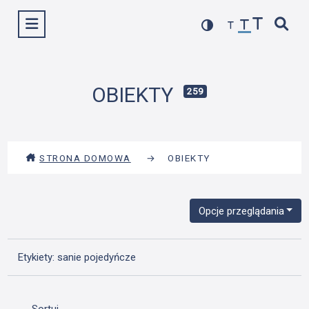
Przejdź
Wyświetl menu
do
treści
OBIEKTY
259
STRONA DOMOWA
→
OBIEKTY
Opcje przeglądania
Etykiety: sanie pojedyńcze