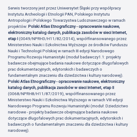
Serwis tworzony jest przez Uniwersytet Śląski przy współpracy
Instytutu Archeologii i Etnologii PAN, Polskiego Instytutu
Antropologii i Polskiego Towarzystwa Ludoznawczego w ramach
projektów:
Polski Atlas Etnograficzny - opracowanie naukowe,
elektroniczny katalog danych, publikacja zasobów w sieci Internet,
etap I
(0049/NPRH3/H11/82/2014), współfinansowanego przez
Ministerstwo Nauki i Szkolnictwa Wyższego ze środków Funduszu
Nauki i Technologii Polskiej w ramach III edycji Narodowego
Programu Rozwoju Humanistyki (moduł badawczy1.1: projekty
badawcze obejmujące badania naukowe dotyczące długofalowych
prac dokumentacyjnych, edytorskich i badawczych o
fundamentalnym znaczeniu dla dziedzictwa i kultury narodowej).
Polski Atlas Etnograficzny - opracowanie naukowe, elektroniczny
katalog danych, publikacja zasobów w sieci Internet, etap II
(0068/NPRH8/H11/87/2019), współfinansowanego przez
Ministerstwo Nauki i Szkolnictwa Wyższego w ramach VIII edycji
Narodowego Programu Rozwoju Humanistyki (moduł: Dziedzictwo
narodowe - projekty badawcze obejmujące badania naukowe
dotyczące długofalowych prac dokumentacyjnych, edytorskich i
badawczych o fundamentalnym znaczeniu dla dziedzictwa i kultury
narodowej).