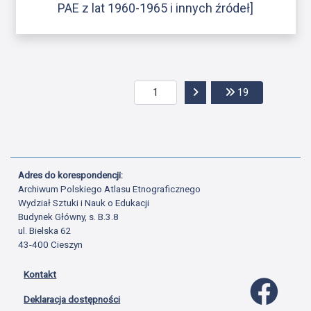
PAE z lat 1960-1965 i innych źródeł]
Przejdź do następnej str
Przejdź do os
19
Adres do korespondencji:
Archiwum Polskiego Atlasu Etnograficznego
Wydział Sztuki i Nauk o Edukacji
Budynek Główny, s. B.3.8
ul. Bielska 62
43-400 Cieszyn
Kontakt
Profil 
Deklaracja dostępności