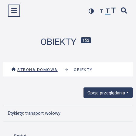
Przejdź
Wyświetl menu
do
treści
OBIEKTY
152
STRONA DOMOWA
→
OBIEKTY
Opcje przeglądania
Etykiety: transport wołowy