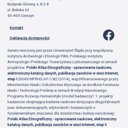
Budynek Główny, s. B.3.8
ul. Bielska 62
43-400 Cieszyn
Kontakt
Profil 
Deklaracja dostępności
Serwis tworzony jest przez Uniwersytet Śląski przy współpracy
Instytutu Archeologii i Etnologii PAN, Polskiego Instytutu
Antropologii i Polskiego Towarzystwa Ludoznawczego w ramach
projektów:
Polski Atlas Etnograficzny - opracowanie naukowe,
elektroniczny katalog danych, publikacja zasobów w sieci Internet,
etap I
(0049/NPRH3/H11/82/2014), współfinansowanego przez
Ministerstwo Nauki i Szkolnictwa Wyższego ze środków Funduszu
Nauki i Technologii Polskiej w ramach III edycji Narodowego
Programu Rozwoju Humanistyki (moduł badawczy1.1: projekty
badawcze obejmujące badania naukowe dotyczące długofalowych
prac dokumentacyjnych, edytorskich i badawczych o
fundamentalnym znaczeniu dla dziedzictwa i kultury narodowej).
Polski Atlas Etnograficzny - opracowanie naukowe, elektroniczny
katalog danych, publikacja zasobów w sieci Internet, etap II