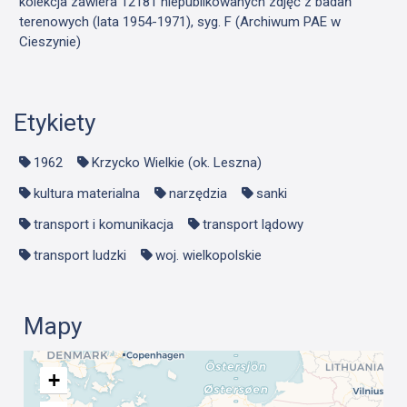
kolekcja zawiera 12181 niepublikowanych zdjęć z badań
terenowych (lata 1954-1971), syg. F (Archiwum PAE w
Cieszynie)
Etykiety
1962
Krzycko Wielkie (ok. Leszna)
kultura materialna
narzędzia
sanki
transport i komunikacja
transport lądowy
transport ludzki
woj. wielkopolskie
Mapy
+