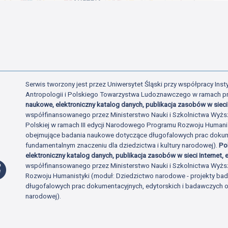
Serwis tworzony jest przez Uniwersytet Śląski przy współpracy Insty
Antropologii i Polskiego Towarzystwa Ludoznawczego w ramach p
naukowe, elektroniczny katalog danych, publikacja zasobów w sieci 
współfinansowanego przez Ministerstwo Nauki i Szkolnictwa Wyżs
Polskiej w ramach III edycji Narodowego Programu Rozwoju Human
obejmujące badania naukowe dotyczące długofalowych prac dokume
fundamentalnym znaczeniu dla dziedzictwa i kultury narodowej).
Po
elektroniczny katalog danych, publikacja zasobów w sieci Internet, e
Profil Facebook
współfinansowanego przez Ministerstwo Nauki i Szkolnictwa Wyżs
Rozwoju Humanistyki (moduł: Dziedzictwo narodowe - projekty b
długofalowych prac dokumentacyjnych, edytorskich i badawczych o 
narodowej).