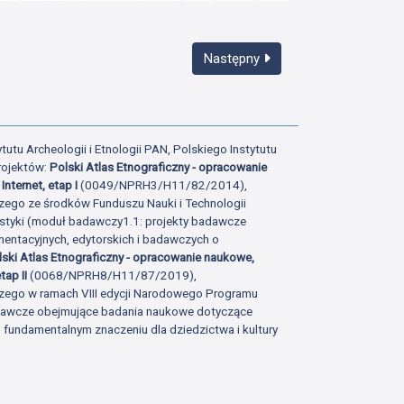
Następny
tutu Archeologii i Etnologii PAN, Polskiego Instytutu
rojektów:
Polski Atlas Etnograficzny - opracowanie
Internet, etap I
(0049/NPRH3/H11/82/2014),
zego ze środków Funduszu Nauki i Technologii
istyki (moduł badawczy1.1: projekty badawcze
ntacyjnych, edytorskich i badawczych o
lski Atlas Etnograficzny - opracowanie naukowe,
tap II
(0068/NPRH8/H11/87/2019),
zego w ramach VIII edycji Narodowego Programu
adawcze obejmujące badania naukowe dotyczące
fundamentalnym znaczeniu dla dziedzictwa i kultury