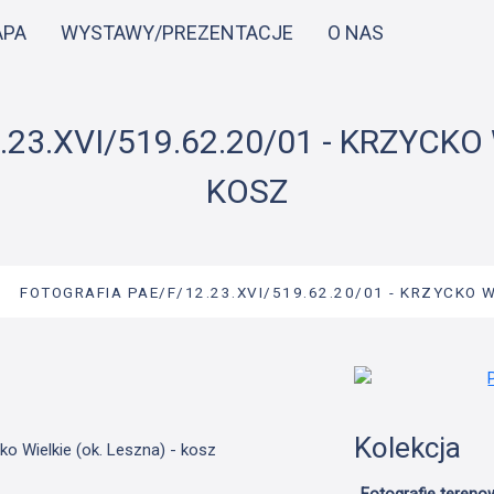
Przejdź
APA
WYSTAWY/PREZENTACJE
O NAS
do
treści
23.XVI/519.62.20/01 - KRZYCKO W
KOSZ
→
FOTOGRAFIA PAE/F/12.23.XVI/519.62.20/01 - KRZYCKO W
Kolekcja
ko Wielkie (ok. Leszna) - kosz
Fotografie tereno