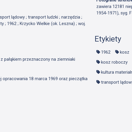
zawiera 12181 nie
1954-1971), syg. 
sport lądowy ; transport ludzki ; narzędzia ;
y ; 1962 ; Krzycko Wielkie (ok. Leszna) ; woj.
Etykiety
1962
kosz
y z pałąkiem przeznaczony na ziemniaki
kosz roboczy
kultura material
jej opracowania 18 marca 1969 oraz pieczątka
transport lądow