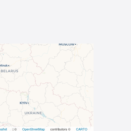
eaflet
| ©
OpenStreetMap
contributors ©
CARTO