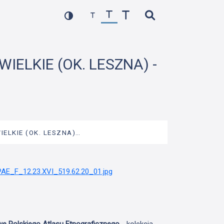
IELKIE (OK. LESZNA) -
IELKIE (OK. LESZNA)…
we Polskiego Atlasu Etnograficznego
- kolekcja