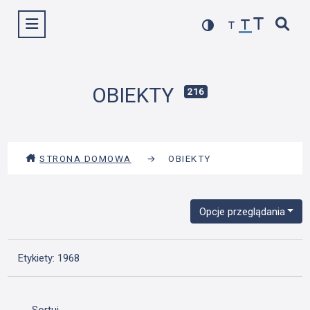
Przejdź
Wyświetl menu
do
treści
OBIEKTY
216
STRONA DOMOWA
→
OBIEKTY
Opcje przeglądania
Etykiety: 1968