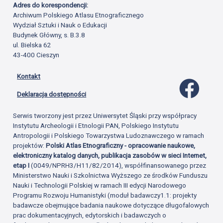
Adres do korespondencji:
Archiwum Polskiego Atlasu Etnograficznego
Wydział Sztuki i Nauk o Edukacji
Budynek Główny, s. B.3.8
ul. Bielska 62
43-400 Cieszyn
Kontakt
Profil 
Deklaracja dostępności
Serwis tworzony jest przez Uniwersytet Śląski przy współpracy
Instytutu Archeologii i Etnologii PAN, Polskiego Instytutu
Antropologii i Polskiego Towarzystwa Ludoznawczego w ramach
projektów:
Polski Atlas Etnograficzny - opracowanie naukowe,
elektroniczny katalog danych, publikacja zasobów w sieci Internet,
etap I
(0049/NPRH3/H11/82/2014), współfinansowanego przez
Ministerstwo Nauki i Szkolnictwa Wyższego ze środków Funduszu
Nauki i Technologii Polskiej w ramach III edycji Narodowego
Programu Rozwoju Humanistyki (moduł badawczy1.1: projekty
badawcze obejmujące badania naukowe dotyczące długofalowych
prac dokumentacyjnych, edytorskich i badawczych o