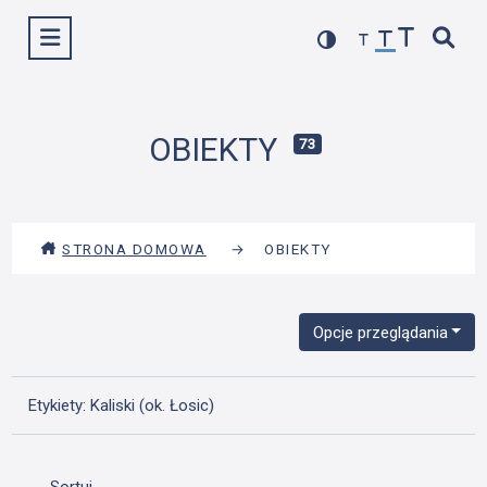
Przejdź
Wyświetl menu
do
treści
OBIEKTY
73
STRONA DOMOWA
→
OBIEKTY
Opcje przeglądania
Etykiety: Kaliski (ok. Łosic)