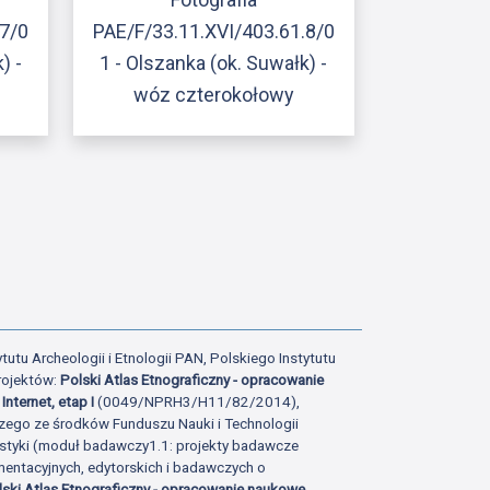
.7/0
PAE/F/33.11.XVI/403.61.8/0
) -
1 - Olszanka (ok. Suwałk) -
wóz czterokołowy
ony
atniej strony
tutu Archeologii i Etnologii PAN, Polskiego Instytutu
rojektów:
Polski Atlas Etnograficzny - opracowanie
Internet, etap I
(0049/NPRH3/H11/82/2014),
zego ze środków Funduszu Nauki i Technologii
istyki (moduł badawczy1.1: projekty badawcze
ntacyjnych, edytorskich i badawczych o
lski Atlas Etnograficzny - opracowanie naukowe,