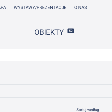
Przejdź
APA
WYSTAWY/PREZENTACJE
O NAS
do
treści
OBIEKTY
52
Sortuj według: