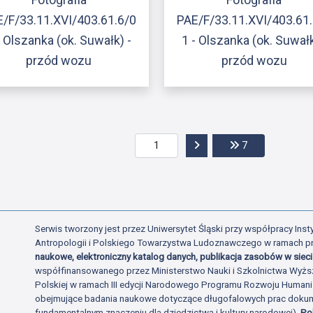
/F/33.11.XVI/403.61.6/0
PAE/F/33.11.XVI/403.61
- Olszanka (ok. Suwałk) -
1 - Olszanka (ok. Suwałk
przód wozu
przód wozu
Przejdź do następnej str
Przejdź do ost
7
Serwis tworzony jest przez Uniwersytet Śląski przy współpracy Insty
Antropologii i Polskiego Towarzystwa Ludoznawczego w ramach p
naukowe, elektroniczny katalog danych, publikacja zasobów w sieci 
współfinansowanego przez Ministerstwo Nauki i Szkolnictwa Wyżs
Polskiej w ramach III edycji Narodowego Programu Rozwoju Human
obejmujące badania naukowe dotyczące długofalowych prac dokume
fundamentalnym znaczeniu dla dziedzictwa i kultury narodowej).
Po