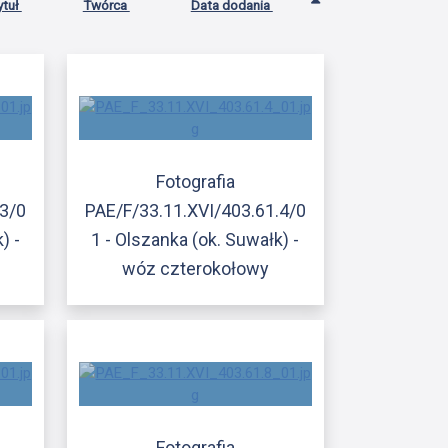
ytuł
Twórca
Data dodania
Fotografia
.3/0
PAE/F/33.11.XVI/403.61.4/0
) -
1 - Olszanka (ok. Suwałk) -
wóz czterokołowy
Fotografia