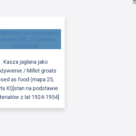
T
Kasza jaglana jako
żywienie / Millet groats
used as food (mapa 25,
rta XI)[stan na podstawie
eriałów z lat 1924-1954]