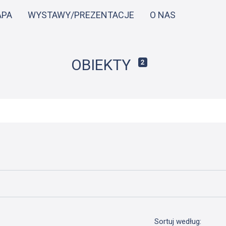
Przejdź
APA
WYSTAWY/PREZENTACJE
O NAS
do
treści
OBIEKTY
2
Sortuj według: