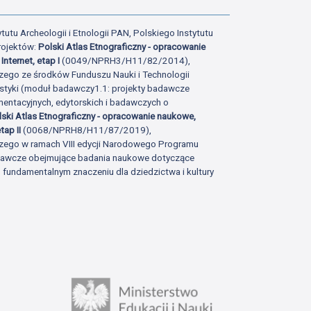
tutu Archeologii i Etnologii PAN, Polskiego Instytutu
rojektów:
Polski Atlas Etnograficzny - opracowanie
Internet, etap I
(0049/NPRH3/H11/82/2014),
zego ze środków Funduszu Nauki i Technologii
istyki (moduł badawczy1.1: projekty badawcze
ntacyjnych, edytorskich i badawczych o
lski Atlas Etnograficzny - opracowanie naukowe,
tap II
(0068/NPRH8/H11/87/2019),
zego w ramach VIII edycji Narodowego Programu
adawcze obejmujące badania naukowe dotyczące
fundamentalnym znaczeniu dla dziedzictwa i kultury