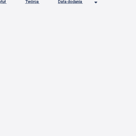
ytuł
Twórca
Data dodania