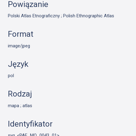
Powiązanie
Polski Atlas Etnograficzny ; Polish Ethnographic Atlas
Format
image/jpeg
Język
pol
Rodzaj
mapa ; atlas
Identyfikator
syg. <PAE_MO_0043_01>