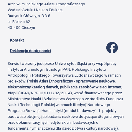
Archiwum Polskiego Atlasu Etnograficznego
Wydział Sztuki i Nauk o Edukacji
Budynek Główny, s. B.3.8
ul. Bielska 62
43-400 Cieszyn
Kontakt
Profil 
Deklaracja dostępności
Serwis tworzony jest przez Uniwersytet Śląski przy współpracy
Instytutu Archeologii i Etnologii PAN, Polskiego Instytutu
Antropologii i Polskiego Towarzystwa Ludoznawczego w ramach
projektów:
Polski Atlas Etnograficzny - opracowanie naukowe,
elektroniczny katalog danych, publikacja zasobów w sieci Internet,
etap I
(0049/NPRH3/H11/82/2014), współfinansowanego przez
Ministerstwo Nauki i Szkolnictwa Wyższego ze środków Funduszu
Nauki i Technologii Polskiej w ramach III edycji Narodowego
Programu Rozwoju Humanistyki (moduł badawczy1.1: projekty
badawcze obejmujące badania naukowe dotyczące długofalowych
prac dokumentacyjnych, edytorskich i badawczych o
fundamentalnym znaczeniu dla dziedzictwa i kultury narodowej).