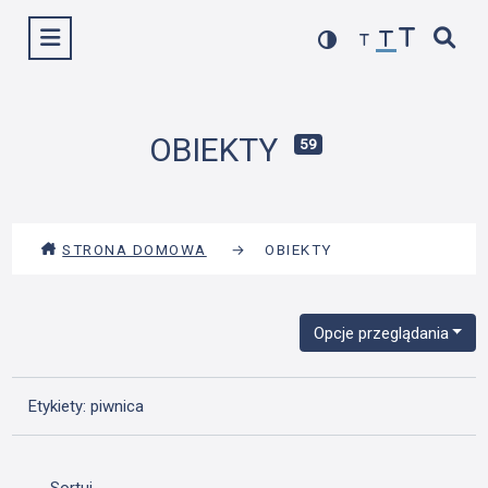
Przejdź
Wyświetl menu
do
treści
OBIEKTY
59
STRONA DOMOWA
→
OBIEKTY
Opcje przeglądania
Etykiety: piwnica