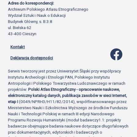
Adres do korespondencji:
Archiwum Polskiego Atlasu Etnograficznego
Wydział Sztuki i Nauk o Edukacji
Budynek Główny, s. B.3.8
ul. Bielska 62
43-400 Cieszyn
Kontakt
Profil 
Deklaracja dostępności
Serwis tworzony jest przez Uniwersytet Śląski przy współpracy
Instytutu Archeologii i Etnologii PAN, Polskiego Instytutu
Antropologii i Polskiego Towarzystwa Ludoznawczego w ramach
projektów:
Polski Atlas Etnograficzny - opracowanie naukowe,
elektroniczny katalog danych, publikacja zasobów w sieci Internet,
etap I
(0049/NPRH3/H11/82/2014), współfinansowanego przez
Ministerstwo Nauki i Szkolnictwa Wyższego ze środków Funduszu
Nauki i Technologii Polskiej w ramach III edycji Narodowego
Programu Rozwoju Humanistyki (moduł badawczy1.1: projekty
badawcze obejmujące badania naukowe dotyczące długofalowych
prac dokumentacyjnych, edytorskich i badawczych o