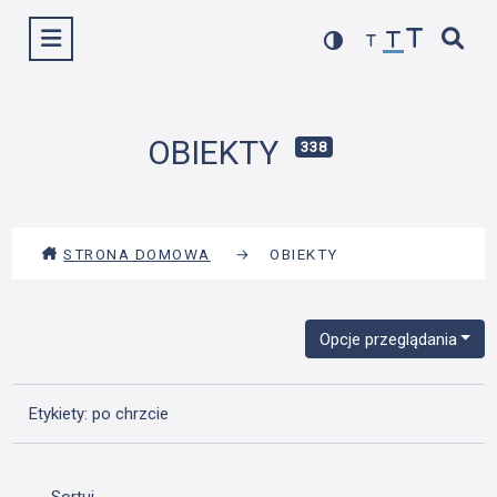
Przejdź
Wyświetl menu
do
treści
OBIEKTY
338
STRONA DOMOWA
→
OBIEKTY
Opcje przeglądania
Etykiety: po chrzcie