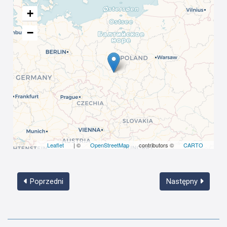
+
−
Leaflet
| ©
OpenStreetMap
contributors ©
CARTO
Poprzedni
Następny