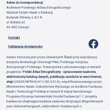
Adres do korespondencji:
Archiwum Polskiego Atlasu Etnograficznego
Wydział Sztuki i Nauk o Edukacji
Budynek Główny, s. B.3.8
ul. Bielska 62
43-400 Cieszyn
Kontakt
Profil 
Deklaracja dostępności
Serwis tworzony jest przez Uniwersytet Śląski przy współpracy
Instytutu Archeologii i Etnologii PAN, Polskiego Instytutu
Antropologii i Polskiego Towarzystwa Ludoznawczego w ramach
projektów:
Polski Atlas Etnograficzny - opracowanie naukowe,
elektroniczny katalog danych, publikacja zasobów w sieci Internet,
etap I
(0049/NPRH3/H11/82/2014), współfinansowanego przez
Ministerstwo Nauki i Szkolnictwa Wyższego ze środków Funduszu
Nauki i Technologii Polskiej w ramach III edycji Narodowego
Programu Rozwoju Humanistyki (moduł badawczy1.1: projekty
badawcze obejmujące badania naukowe dotyczące długofalowych
prac dokumentacyjnych, edytorskich i badawczych o