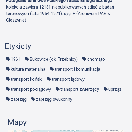
Fotografie terenowe Polskiego Atlasu Etnograficznego
-
kolekcja zawiera 12181 niepublikowanych zdjęć z badań
terenowych (lata 1954-1971), syg. F (Archiwum PAE w
Cieszynie)
Etykiety
1961
Bukowice (ok. Trzebnicy)
chomąto
kultura materialna
transport i komunikacja
transport koński
transport lądowy
transport pociągowy
transport zwierzęcy
uprząż
zaprzęg
zaprzęg dwukonny
Mapy