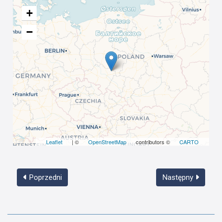
+
−
Leaflet
| ©
OpenStreetMap
contributors ©
CARTO
Poprzedni
Następny