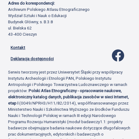
Adres do korespondencji:
Archiwum Polskiego Atlasu Etnograficznego
Wydział Sztuki i Nauk o Edukacji
Budynek Główny, s. B.3.8
ul. Bielska 62
43-400 Cieszyn
Kontakt
Profil 
Deklaracja dostępności
Serwis tworzony jest przez Uniwersytet Śląski przy współpracy
Instytutu Archeologii i Etnologii PAN, Polskiego Instytutu
Antropologii i Polskiego Towarzystwa Ludoznawczego w ramach
projektów:
Polski Atlas Etnograficzny - opracowanie naukowe,
elektroniczny katalog danych, publikacja zasobów w sieci Internet,
etap I
(0049/NPRH3/H11/82/2014), współfinansowanego przez
Ministerstwo Nauki i Szkolnictwa Wyższego ze środków Funduszu
Nauki i Technologii Polskiej w ramach III edycji Narodowego
Programu Rozwoju Humanistyki (moduł badawczy1.1: projekty
badawcze obejmujące badania naukowe dotyczące długofalowych
prac dokumentacyjnych, edytorskich i badawczych o