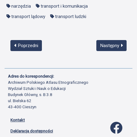
narzędzia
transport i komunikacja
transport lądowy
transport ludzki
Poprzedni
Następny
Adres do korespondencji:
Archiwum Polskiego Atlasu Etnograficznego
Wydział Sztuki i Nauk o Edukacji
Budynek Główny, s. B.3.8
ul. Bielska 62
43-400 Cieszyn
Kontakt
Profil 
Deklaracja dostępności