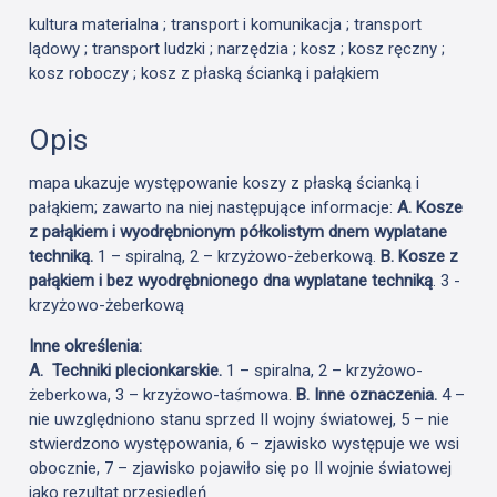
kultura materialna ; transport i komunikacja ; transport
lądowy ; transport ludzki ; narzędzia ; kosz ; kosz ręczny ;
kosz roboczy ; kosz z płaską ścianką i pałąkiem
Opis
mapa ukazuje występowanie koszy z płaską ścianką i
pałąkiem; zawarto na niej następujące informacje:
A. Kosze
z pałąkiem i wyodrębnionym półkolistym dnem wyplatane
techniką.
1 – spiralną, 2 – krzyżowo-żeberkową.
B. Kosze z
pałąkiem i bez wyodrębnionego dna wyplatane techniką
. 3 -
krzyżowo-żeberkową
I
nne określenia:
A. Techniki plecionkarskie.
1 – spiralna, 2 – krzyżowo-
żeberkowa, 3 – krzyżowo-taśmowa.
B. Inne oznaczenia.
4 –
nie uwzględniono stanu sprzed II wojny światowej, 5 – nie
stwierdzono występowania, 6 – zjawisko występuje we wsi
obocznie, 7 – zjawisko pojawiło się po II wojnie światowej
jako rezultat przesiedleń