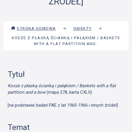
ŹRÓDEŁ]
STRONA DOMOWA
→
OBIEKTY
→
KOSZE Z PŁASKĄ ŚCIANKĄ I PAŁĄKIEM / BASKETS
WITH A FLAT PARTITION AND…
Tytuł
Kosze z płaską ścianką i pałąkiem / Baskets with a flat
partition and a bow
(mapa 278, karta CXLII)
[na podstawie badań PAE z lat 1960-1966 i innych źródeł]
Temat