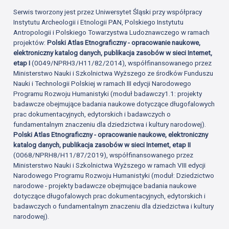
Serwis tworzony jest przez Uniwersytet Śląski przy współpracy
Instytutu Archeologii i Etnologii PAN, Polskiego Instytutu
Antropologii i Polskiego Towarzystwa Ludoznawczego w ramach
projektów:
Polski Atlas Etnograficzny - opracowanie naukowe,
elektroniczny katalog danych, publikacja zasobów w sieci Internet,
etap I
(0049/NPRH3/H11/82/2014), współfinansowanego przez
Ministerstwo Nauki i Szkolnictwa Wyższego ze środków Funduszu
Nauki i Technologii Polskiej w ramach III edycji Narodowego
Programu Rozwoju Humanistyki (moduł badawczy1.1: projekty
badawcze obejmujące badania naukowe dotyczące długofalowych
prac dokumentacyjnych, edytorskich i badawczych o
fundamentalnym znaczeniu dla dziedzictwa i kultury narodowej).
Polski Atlas Etnograficzny - opracowanie naukowe, elektroniczny
katalog danych, publikacja zasobów w sieci Internet, etap II
(0068/NPRH8/H11/87/2019), współfinansowanego przez
Ministerstwo Nauki i Szkolnictwa Wyższego w ramach VIII edycji
Narodowego Programu Rozwoju Humanistyki (moduł: Dziedzictwo
narodowe - projekty badawcze obejmujące badania naukowe
dotyczące długofalowych prac dokumentacyjnych, edytorskich i
badawczych o fundamentalnym znaczeniu dla dziedzictwa i kultury
narodowej).