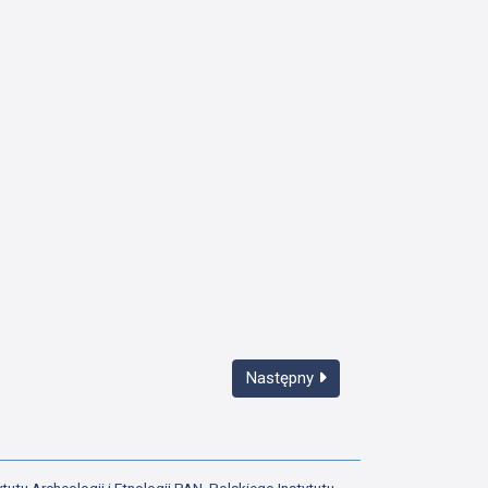
Następny
tutu Archeologii i Etnologii PAN, Polskiego Instytutu