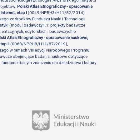
rojektów:
Polski Atlas Etnograficzny - opracowanie
Internet, etap I
(0049/NPRH3/H11/82/2014),
zego ze środków Funduszu Nauki i Technologii
istyki (moduł badawczy1.1: projekty badawcze
ntacyjnych, edytorskich i badawczych o
lski Atlas Etnograficzny - opracowanie naukowe,
tap II
(0068/NPRH8/H11/87/2019),
zego w ramach VIII edycji Narodowego Programu
adawcze obejmujące badania naukowe dotyczące
fundamentalnym znaczeniu dla dziedzictwa i kultury