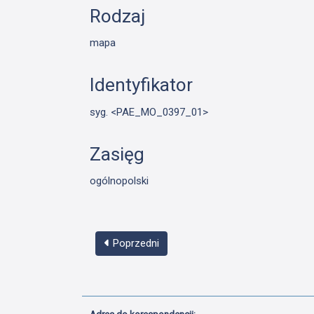
Rodzaj
mapa
Identyfikator
syg. <PAE_MO_0397_01>
Zasięg
ogólnopolski
Poprzedni
Adres do korespondencji: