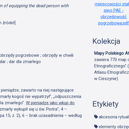
m of equipping the dead person with
h źródeł]
Kolekcja
Mapy Polskiego At
; obrzędy pogrzebowe ; obrzędy w chwili
zawiera 770 map o
 dar ; dar dla zmarłego
Etnograficznego" 
Atlasu Etnografic
w Cieszynie)
ieniądze; zawarto na niej następujące
 zmarły kogoś nie wypatrzył”, „odpuszczenia
Etykiety
dla zmarłego”.
W pieniądze jako wkup do
y zmarły wykupił się u św. Piotra”, 4 –
a 15, z. 2), 6 – brak uzasadnienia – według
akcesoria rytua
elementy obrzę