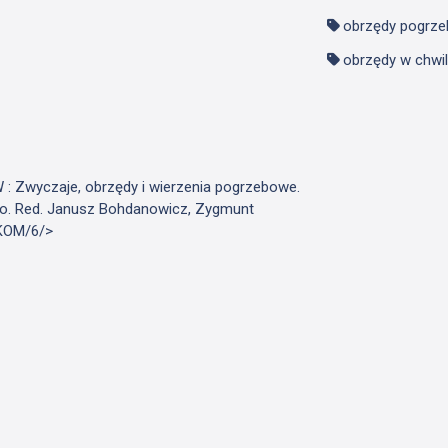
obrzędy pogrz
obrzędy w chwil
: Zwyczaje, obrzędy i wierzenia pogrzebowe.
go. Red. Janusz Bohdanowicz, Zygmunt
E/KOM/6/>