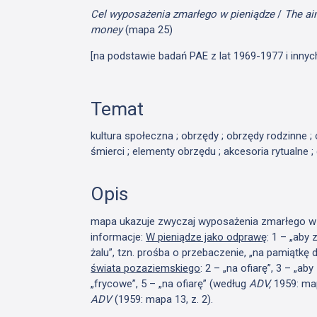
Cel wyposażenia zmarłego w pieniądze
/
The ai
money
(mapa 25)
[na podstawie badań PAE z lat 1969-1977 i innyc
Temat
kultura społeczna ; obrzędy ; obrzędy rodzinne 
śmierci ; elementy obrzędu ; akcesoria rytualne ;
Opis
mapa ukazuje zwyczaj wyposażenia zmarłego w p
informacje:
W pieniądze jako odprawę
: 1 – „aby
żalu”, tzn. prośba o przebaczenie, „na pamiątkę 
świata pozaziemskiego
: 2 – „na ofiarę”, 3 – „ab
„frycowe”, 5 – „na ofiarę” (według
ADV,
1959: map
ADV
(1959: mapa 13, z. 2).