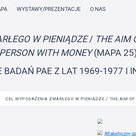
Przejdź
APA
WYSTAWY/PREZENTACJE
O NAS
do
treści
RŁEGO W PIENIĄDZE
/
THE AIM 
PERSON WITH MONEY
(MAPA 25
 BADAŃ PAE Z LAT 1969-1977 I 
→
CEL WYPOSAŻENIA ZMARŁEGO W PIENIĄDZE / THE AIM OF