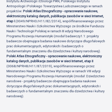
Instytutu Archeologii i Etnologii PAN, Polskiego Instytutu
Antropologii i Polskiego Towarzystwa Ludoznawczego w ramach
projektów:
Polski Atlas Etnograficzny - opracowanie naukowe,
elektroniczny katalog danych, publikacja zasobów w sieci Internet,
etap I
(0049/NPRH3/H11/82/2014), współfinansowanego przez
Ministerstwo Nauki i Szkolnictwa Wyższego ze środków Funduszu
Nauki i Technologii Polskiej w ramach III edycji Narodowego
Programu Rozwoju Humanistyki (moduł badawczy1.1: projekty
badawcze obejmujące badania naukowe dotyczące długofalowych
prac dokumentacyjnych, edytorskich i badawczych o
fundamentalnym znaczeniu dla dziedzictwa i kultury narodowej).
Polski Atlas Etnograficzny - opracowanie naukowe, elektroniczny
katalog danych, publikacja zasobów w sieci Internet, etap II
(0068/NPRH8/H11/87/2019), współfinansowanego przez
Ministerstwo Nauki i Szkolnictwa Wyższego w ramach VIII edycji
Narodowego Programu Rozwoju Humanistyki (moduł: Dziedzictwo
narodowe - projekty badawcze obejmujące badania naukowe
dotyczące długofalowych prac dokumentacyjnych, edytorskich i
badawczych o fundamentalnym znaczeniu dla dziedzictwa i kultury
narodowej).