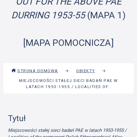
OUT FOR THE ABOVE PAE
DURRING 1953-55
(MAPA 1)
[MAPA POMOCNICZA]
STRONA DOMOWA
→
OBIEKTY
→
MIEJSCOWOŚCI STAŁEJ SIECI BADAŃ PAE W
LATACH 1953-1955 / LOCALITIES OF…
Tytuł
Miejscowości stałej sieci badań PAE w latach 1953-1955 /
Localities of the permanent Polish Ethnographical Atlas