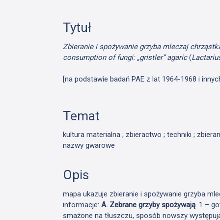
Tytuł
Zbieranie i spożywanie grzyba mleczaj chrząstka
consumption of fungi: „gristler” agaric
(
Lactari
[na podstawie badań PAE z lat 1964-1968 i innyc
Temat
kultura materialna ; zbieractwo ; techniki ; zbieran
nazwy gwarowe
Opis
mapa ukazuje zbieranie i spożywanie grzyba mlec
informacje:
A. Zebrane grzyby spożywają
. 1 – g
smażone na tłuszczu, sposób nowszy występując