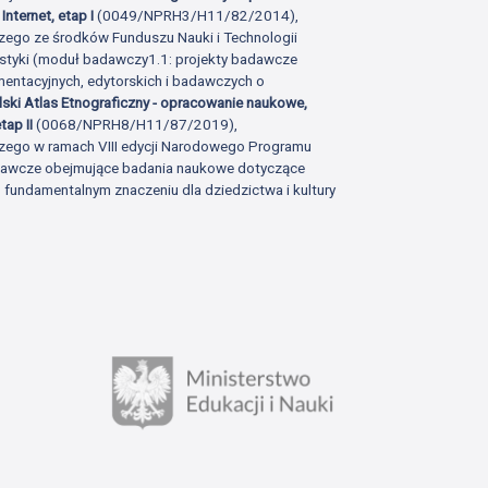
Internet, etap I
(0049/NPRH3/H11/82/2014),
zego ze środków Funduszu Nauki i Technologii
istyki (moduł badawczy1.1: projekty badawcze
ntacyjnych, edytorskich i badawczych o
lski Atlas Etnograficzny - opracowanie naukowe,
tap II
(0068/NPRH8/H11/87/2019),
zego w ramach VIII edycji Narodowego Programu
adawcze obejmujące badania naukowe dotyczące
fundamentalnym znaczeniu dla dziedzictwa i kultury