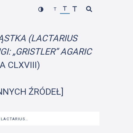
ĄSTKA (LACTARIUS
I: „GRISTLER” AGARIC
A CLXVIII)
INNYCH ŹRÓDEŁ]
(LACTARIUS…