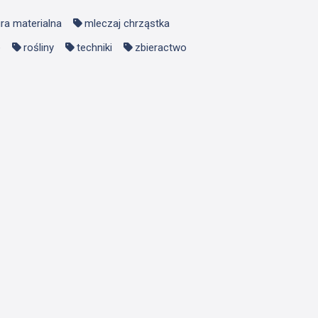
ura materialna
mleczaj chrząstka
e
rośliny
techniki
zbieractwo