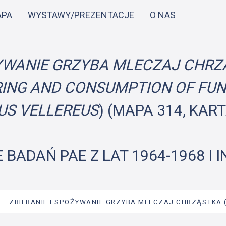
Przejdź
APA
WYSTAWY/PREZENTACJE
O NAS
do
treści
ŻYWANIE GRZYBA MLECZAJ CHRZ
ING AND CONSUMPTION OF FUNG
IUS
VELLEREUS
) (MAPA 314, KART
 BADAŃ PAE Z LAT 1964-1968 I 
→
ZBIERANIE I SPOŻYWANIE GRZYBA MLECZAJ CHRZĄSTKA 