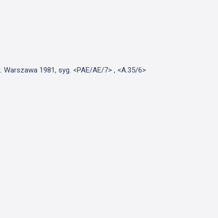
jek. Warszawa 1981, syg. <PAE/AE/7> , <A.35/6>