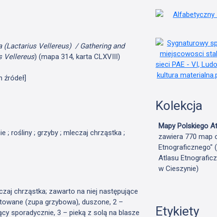
 (Lactarius Vellereus) / Gathering and
us
Vellereus
) (mapa 314, karta CLXVIII)
h źródeł]
Kolekcja
Mapy Polskiego At
ie ; rośliny ; grzyby ; mleczaj chrząstka ;
zawiera 770 map o
Etnograficznego" 
Atlasu Etnografic
w Cieszynie)
zaj chrząstka; zawarto na niej następujące
otowane (zupa grzybowa), duszone, 2 –
Etykiety
y sporadycznie, 3 – pieką z solą na blasze