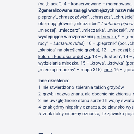
(na „blacie”), 4 – konserwowane – marynowane,
Zgeneralizowane zasięgi ważniejszych nazw mle
pieprzny”,„chraszczówka”, „chraszcz”, „chruściel”, „
obejmują głównie „mleczaj biel”
Lactarius pipera
„mleczaj”, „mleczarz”, „mleczarka”, „mleczak”, „
występujące w rozproszeniu,
od smaku
, 9 – „go
rudy” –
Lactarius rufus
), 10 – „pieprznik” (por. „
„skripica” na określenie grzyba), 12 – „mleczaj bi
koloru i tłustości w dotyku
, 13 – „tłustoch”, 14 –
wydzielania mleczka
, 15 – „krowa”, „krówka” (por
„mleczaj smaczny” – mapa 315),
inne
, 16 – „gór
Inne określenia:
1. nie stwierdzono zbierania takich grzybów,
2. grzyb i nazwa znana, ale obecnie nie zbierają, 
3. nie uwzględniono stanu sprzed II wojny świato
4. znak górny niepełny oznacza, że zjawisko wys
5. znak dolny niepełny oznacza, że zjawisko poja