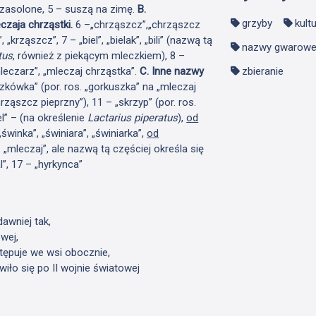
 zasolone, 5 – suszą na zimę.
B.
grzyby
kult
czaja chrząstki.
6 –„chrząszcz”,„chrząszcz
krząszcz”, 7 – „biel”, „bielak”, „bili” (nazwą tą
nazwy gwarow
tus
, również z piekącym mleczkiem), 8 –
mleczarz”, „mleczaj chrząstka”.
C. Inne nazwy
zbieranie
rzkówka” (por. ros. „gorkuszka” na „mleczaj
chrząszcz pieprzny”), 11 – „skrzyp” (por. ros.
el” – (na określenie
Lactarius piperatus
),
od
 „świnka”, „świniara”, „świniarka”,
od
. „mleczaj”, ale nazwą tą częściej określa się
al”, 17 – „hyrkynca”
dawniej tak,
wej,
tępuje we wsi obocznie,
wiło się po II wojnie światowej