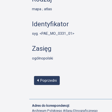
mapa ; atlas
Identyfikator
syg. <PAE_MO_0331_01>
Zasięg
ogólnopolski
Poprzedni
Adres do korespondencji:
Archiwum Polskiego Atlasu Etnograficznego